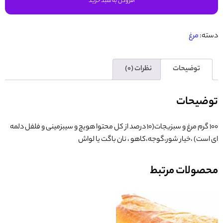
افزودن به سبد خرید
دسته:
مرغ
توضیحات
نظرات (0)
توضیحات
100 گرم مرغ و سبزیجات(10 درصد از کل محتوا هویچ و سیبزمینی و فلفل دلمه
ای است) ،خیار شور،گوجه،کاهو ، نان باگت یا لواش
محصولات مرتبط